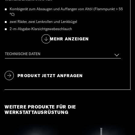
Kombigerät zum Absaugen und Auffangen von Altöl (Flammpunkt > 55
°C)
zwei Räder, zwei Lenkrollen und Lenkbügel
2-m-Abgabe-Klarsichtgewebeschlauch
Absaugung mittels Vakuumprinzip, Saugleistung ca. 3 l/min
MEHR ANZEIGEN
Füllstandsanzeige mit Messskala
Sicherheitsventil
TECHNISCHE DATEN
Absperrhahn und Klemmschraube für Druckentleerung
Entleerung mittels Druckluft
min. zwei Jahre Garantie
PRODUKT JETZT ANFRAGEN
WEITERE PRODUKTE FÜR DIE
WERKSTATTAUSRÜSTUNG