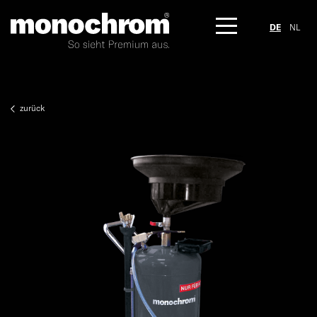
DE
NL
zurück