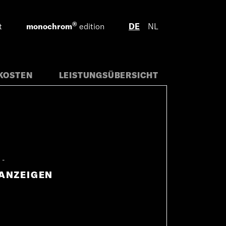
®
t
monochrom
edition
DE
NL
KOSTEN
LEISTUNGSÜBERSICHT
eßen
ANZEIGEN
n
geführt