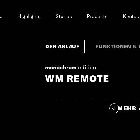
e
Highlights
Stories
Produkte
Kontak
DER ABLAUF
FUNKTIONEN & 
monochrom
edition
WM REMOTE
OBD-Stecker an das Fahrzeug anschli
MEHR 
Web-Browser öffnen & einloggen
Fahrzeug und Dienstleistung auswähle
Angeforderte Dienstleistung wird durch