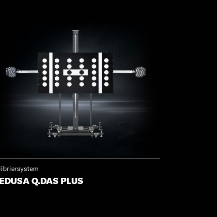
libriersystem
Achsmessger
EDUSA Q.DAS PLUS
MEDUSA Q