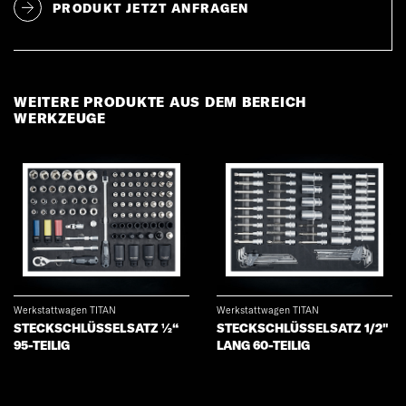
PRODUKT JETZT ANFRAGEN
644.24.08 3/8" Sechskant-Stecknuss 17mm lang
644.24.09 3/8" Sechskant-Stecknuss 18mm lang
644.24.10 3/8" Sechskant-Stecknuss 19mm lang
644.24.11 3/8" Sechskant-Stecknuss 20mm lang
WEITERE PRODUKTE AUS DEM BEREICH
644.24.12 3/8" Sechskant-Stecknuss 21mm lang
WERKZEUGE
644.24.13 3/8" Sechskant-Stecknuss 22mm lang
644.24.14 3/8" Bit-Stecknuss TX, T8 lang
644.24.15 3/8" Bit-Stecknuss TX, T10 lang
644.24.16 3/8" Bit-Stecknuss TX, T15 lang
644.24.17 3/8" Bit-Stecknuss TX, T20 lang
644.24.18 3/8" Bit-Stecknuss TX, T25 lang
611.24.19 3/8" Bit-Stecknuss TX, T27 lang
644.24.20 3/8" Bit-Stecknuss TX, T30 lang
644.24.21 3/8" Bit-Stecknuss TX, T40 lang
Werkstattwagen TITAN
Werkstattwagen TITAN
644.24.22 3/8" Bit-Stecknuss TX, T45 lang
STECKSCHLÜSSELSATZ 1/2"
STECKSCHLÜSSELSATZ 1⁄2“
644.24.23 3/8" Bit-Stecknuss TX, T50 lang
LANG 60-TEILIG
95-TEILIG
644.24.24 3/8" Bit-Stecknuss XZN, M5 lang
644.24.25 3/8" Bit-Stecknuss XZN, M6 lang
644.24.26 3/8" Bit-Stecknuss XZN, M8 lang