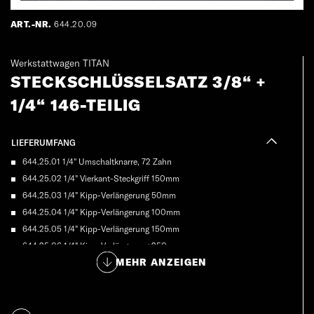
ART.-NR.
644.20.09
Werkstattwagen TITAN
STECKSCHLÜSSELSATZ 3/8“ +
1/4“ 146-TEILIG
LIEFERUMFANG
644.25.01 1/4" Umschaltknarre, 72 Zahn
644.25.02 1/4" Vierkant-Steckgriff 150mm
644.25.03 1/4" Kipp-Verlängerung 50mm
644.25.04 1/4" Kipp-Verlängerung 100mm
644.25.05 1/4" Kipp-Verlängerung 150mm
644.25.06 1/4" Kipp-Verlängerung 250mm
MEHR ANZEIGEN
644.25.07 1/4" Vierkant-Adapter
644.25.08 1/4" Kardangelenk
644.25.09 1/4" Vergrößerungsadapter 1/4"F x 3/8"M
644.25.10 3/8" Reduzieradapter 3/8"F x 1/4"M